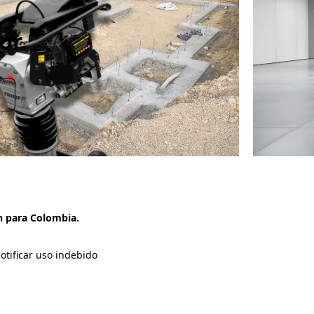
dor
C
n para Colombia.
otificar uso indebido