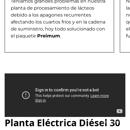
Teníamos grandes problemas en nuestra
N
planta de procesamiento de lácteos
l
debido a los apagones recurrentes
n
afectando los cuartos fríos y en la cadena
q
de suministro, hoy todo solucionado con
e
el paquete
Preimum
.
f
Planta Eléctrica Diésel 30
Genticenter